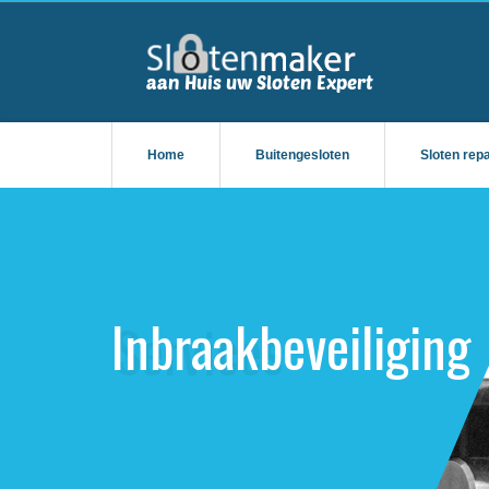
Home
Buitengesloten
Sloten rep
Inbraakbeveiliging