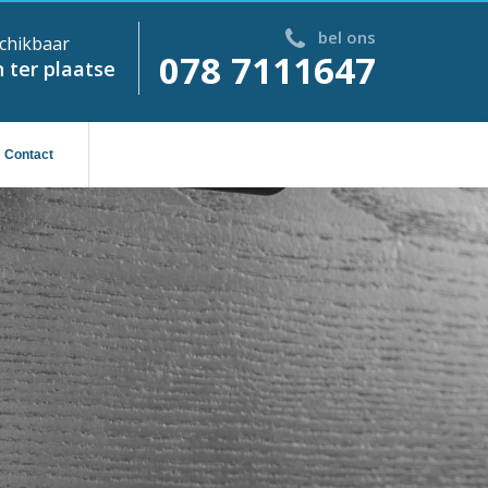
bel ons
chikbaar
078 7111647
 ter plaatse
Contact